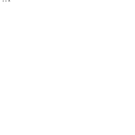
‹
›
×